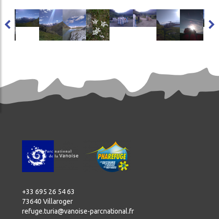
age
Image
Image
Image
Image
Image
Image
Image
Image
Ima
+33 695 26 54 63
73640 Villaroger
refuge.turia@vanoise-parcnational.fr