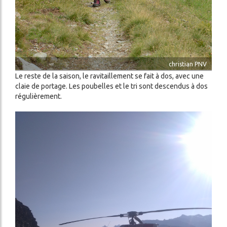
christian PNV
Le reste de la saison, le ravitaillement se fait à dos, avec une
claie de portage. Les poubelles et le tri sont descendus à dos
régulièrement.
Image
Image
Image
Image