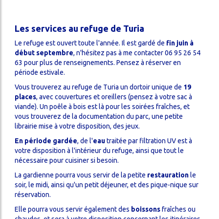
S
Les services au refuge de Turia
Services
Le refuge est ouvert toute l'année. Il est gardé de
fin juin à
début septembre
, n'hésitez pas à me contacter 06 95 26 54
63 pour plus de renseignements. Pensez à réserver en
période estivale.
ercher
Vous trouverez au refuge de Turia un dortoir unique de
19
places
, avec couvertures et oreillers (pensez à votre sac à
viande). Un poêle à bois est là pour les soirées fraîches, et
vous trouverez de la documentation du parc, une petite
librairie mise à votre disposition, des jeux.
En période gardée
, de l'
eau
traitée par filtration UV est à
votre disposition à l'intérieur du refuge, ainsi que tout le
nécessaire pour cuisiner si besoin.
La gardienne pourra vous servir de la petite
restauration
le
soir, le midi, ainsi qu'un petit déjeuner, et des pique-nique sur
réservation.
Elle pourra vous servir également des
boissons
fraîches ou
chaudes, et sera à votre disposition concernant les itinéraires