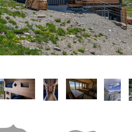
Image
Image
Image
Image
I