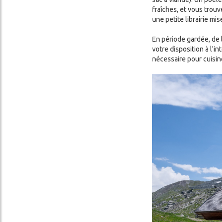
fraîches, et vous trou
une petite librairie mis
En période gardée, de l
votre disposition à l'in
nécessaire pour cuisine
Image
Image
Image
Image
Image
Image