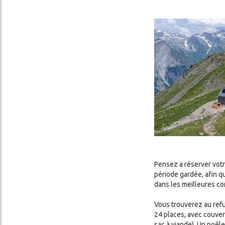
Image
cher
Pensez a réserver votr
période gardée, afin q
dans les meilleures co
Vous trouverez au refu
24 places, avec couver
sac à viande). Un poêle