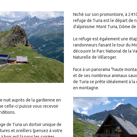
Niché sur son promontoire, à 2410
refuge de Turia est le départ de
d'alpinisme: Mont Turia, Dôme de l
Le refuge est également une étap
randonneurs faisant le tour du Mo
découvrir le Parc National de la V
Naturelle de Villaroger.
Face à un panorama "haute montag
et de ses nombreux animaux sauva
de Turia se prête idéalement à la
en montagne.
Image
e nuit auprès de la gardienne en
ue celle-ci puisse vous recevoir
nditions.
ge de Turia un dortoir unique de
tures et oreillers (pensez à votre
 à bois est là pour les soirées