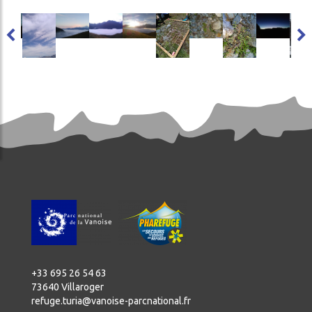
age
Image
Image
Image
Image
Image
Image
Image
Image
Ima
+33 695 26 54 63
73640 Villaroger
refuge.turia@vanoise-parcnational.fr